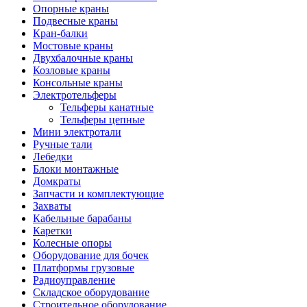
Опорные краны
Подвесные краны
Кран-балки
Мостовые краны
Двухбалочные краны
Козловые краны
Консольные краны
Электротельферы
Тельферы канатные
Тельферы цепные
Мини электротали
Ручные тали
Лебедки
Блоки монтажные
Домкраты
Запчасти и комплектующие
Захваты
Кабельные барабаны
Каретки
Колесные опоры
Оборудование для бочек
Платформы грузовые
Радиоуправление
Складское оборудование
Строительное оборудование