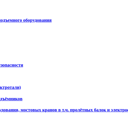
подъемного оборудования
езопасности
ектротали)
одъёмников
дования, мостовых кранов в т.ч. пролётных балок и электро