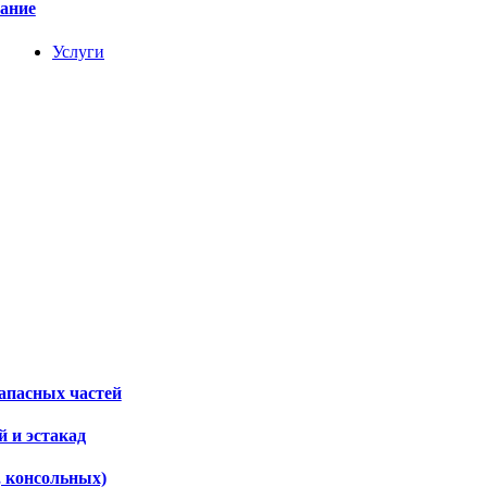
вание
Услуги
апасных частей
 и эстакад
, консольных)