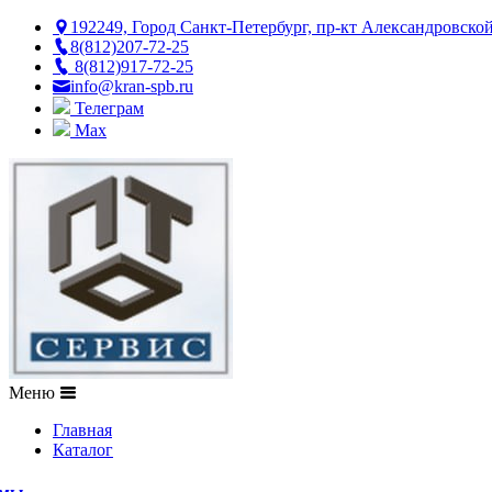
192249, Город Санкт-Петербург, пр-кт Александровско
8(812)207-72-25
8(812)917-72-25
info@kran-spb.ru
Телеграм
Max
Меню
Главная
Каталог