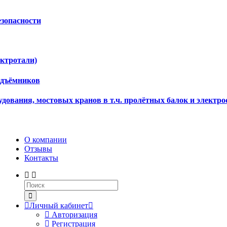
езопасности
ектротали)
одъёмников
дования, мостовых кранов в т.ч. пролётных балок и электро
О компании
Отзывы
Контакты
Личный кабинет
Авторизация
Регистрация