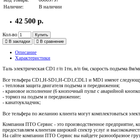
Наличие:
В наличии
42 500 р.
Кол-во
Купить
В закладки
В сравнение
Описание
Характеристики
Таль электрическая CD1 г/п 1тн, в/п 6м, скорость подъема 8м/
Все тельфера CD1,H-SD1,H-CD1,CDL1 и MD1 имеют следующ
- тепловая защита двигателя подъема и передвижения;
- крановое исполнение (6 кнопочный пульт с аварийной кнопко
- тормоз на подъем и передвижение;
- канатоукладчик;
Все тельфера по желанию клиента могут комплектоваться эл
Компания ПТО Сервис - это производственное предприятие, ко
предоставляем клиентам широкий спектр услуг и высококачест
На сайте компании ПТО Сервис вы найдете разнообразное груз