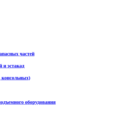
апасных частей
 и эстакад
, консольных)
подъемного оборудования