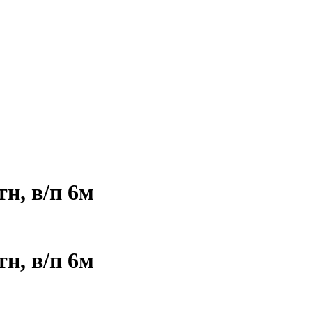
н, в/п 6м
н, в/п 6м