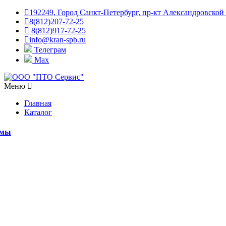
192249, Город Санкт-Петербург, пр-кт Александровской
8(812)207-72-25
8(812)917-72-25
info@kran-spb.ru
Телеграм
Max
Меню
Главная
Каталог
емы