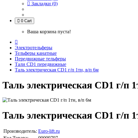
Закладки (0)
0
Cart
Ваша корзина пуста!
Электротельферы
Тельферы канатные
Передвижные тельферы
Тали CD1 передвижные
Таль электрическая CD1 г/п 1тн, в/п 6м
Таль электрическая CD1 г/п 1т
Таль электрическая CD1 г/п 1т
Производитель:
Euro-lift.ru
Код Товара:
00009797