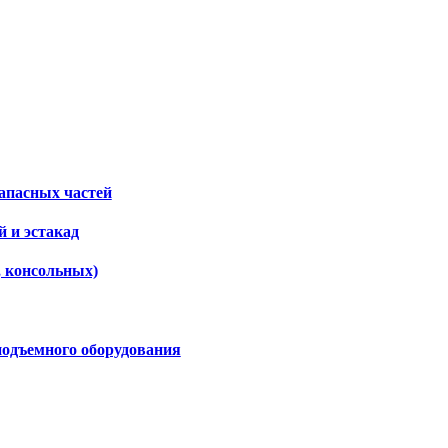
апасных частей
 и эстакад
, консольных)
подъемного оборудования