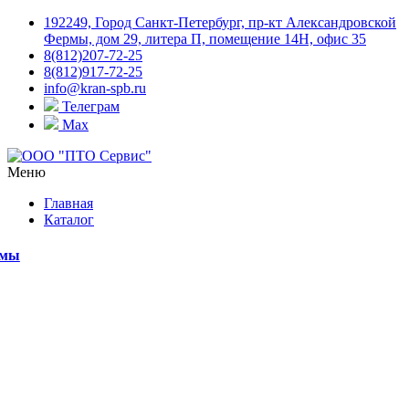
192249, Город Санкт-Петербург, пр-кт Александровской
Фермы, дом 29, литера П, помещение 14Н, офис 35
8(812)207-72-25
8(812)917-72-25
info@kran-spb.ru
Телеграм
Max
Меню
Главная
Каталог
емы