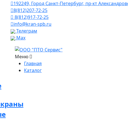
192249, Город Санкт-Петербург, пр-кт Александро
8(812)207-72-25
8(812)917-72-25
info@kran-spb.ru
Телеграм
Max
Меню
Главная
Каталог
е
 краны
ые