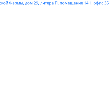
вской Фермы, дом 29, литера П, помещение 14Н, офис 35