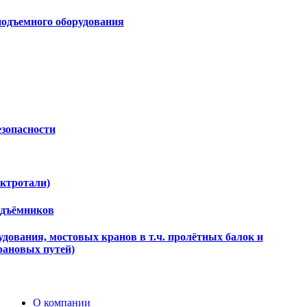
подъемного оборудования
езопасности
ектротали)
одъёмников
дования, мостовых кранов в т.ч. пролётных балок и
рановых путей)
О компании