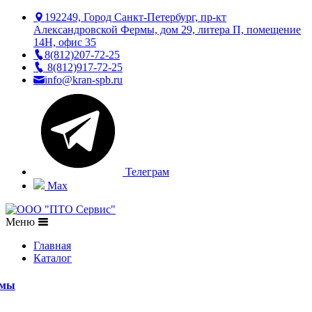
192249, Город Санкт-Петербург, пр-кт
Александровской Фермы, дом 29, литера П, помещение
14Н, офис 35
8(812)207-72-25
8(812)917-72-25
info@kran-spb.ru
Телеграм
Max
Меню
Главная
Каталог
емы