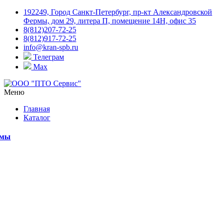
192249, Город Санкт-Петербург, пр-кт Александровской
Фермы, дом 29, литера П, помещение 14Н, офис 35
8(812)207-72-25
8(812)917-72-25
info@kran-spb.ru
Телеграм
Max
Меню
Главная
Каталог
емы