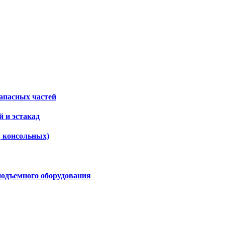
апасных частей
 и эстакад
, консольных)
подъемного оборудования