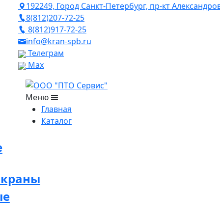
192249, Город Санкт-Петербург, пр-кт Александро
8(812)207-72-25
8(812)917-72-25
info@kran-spb.ru
Телеграм
Max
Меню
Главная
Каталог
е
 краны
ые