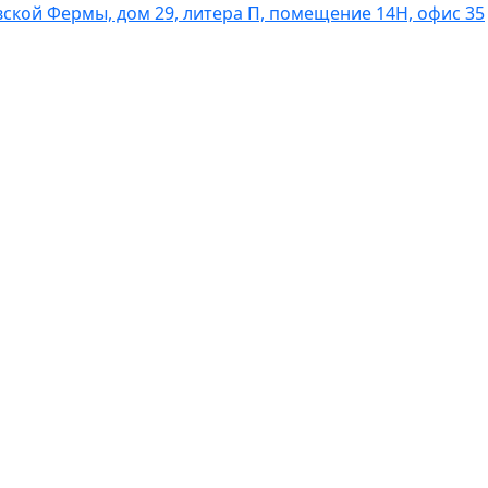
вской Фермы, дом 29, литера П, помещение 14Н, офис 35