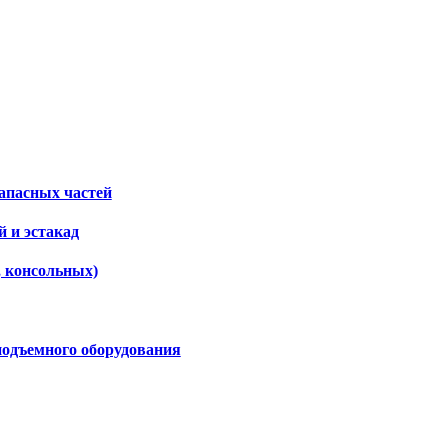
апасных частей
 и эстакад
, консольных)
подъемного оборудования