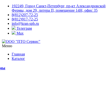
192249, Город Санкт-Петербург, пр-кт Александровской
Фермы, дом 29, литера П, помещение 14Н, офис 35
8(812)207-72-25
8(812)917-72-25
info@kran-spb.ru
Телеграм
Max
Меню
Главная
Каталог
емы