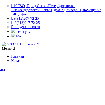
192249, Город Санкт-Петербург, пр-кт
Александровской Фермы, дом 29, литера П, помещение
14Н, офис 35
8(812)207-72-25
8(812)917-72-25
info@kran-spb.ru
Телеграм
Max
Меню
Главная
Каталог
емы