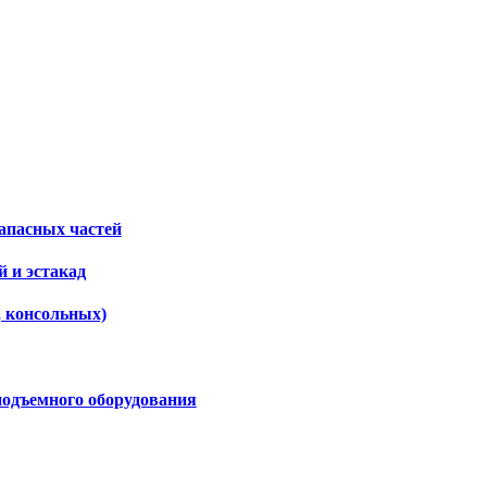
апасных частей
 и эстакад
, консольных)
подъемного оборудования