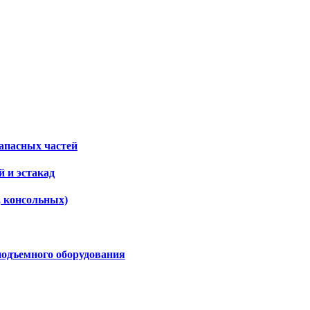
апасных частей
 и эстакад
, консольных)
подъемного оборудования