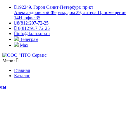
192249, Город Санкт-Петербург, пр-кт
Александровской Фермы, дом 29, литера П, помещение
14Н, офис 35
8(812)207-72-25
8(812)917-72-25
info@kran-spb.ru
Телеграм
Max
Меню
Главная
Каталог
емы