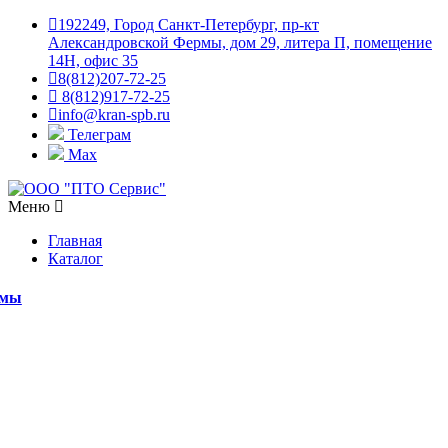
192249, Город Санкт-Петербург, пр-кт
Александровской Фермы, дом 29, литера П, помещение
14Н, офис 35
8(812)207-72-25
8(812)917-72-25
info@kran-spb.ru
Телеграм
Max
Меню
Главная
Каталог
емы