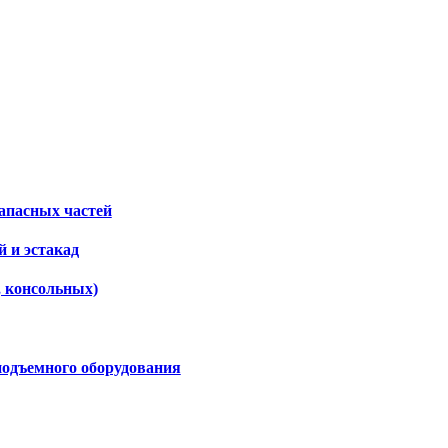
апасных частей
 и эстакад
, консольных)
подъемного оборудования