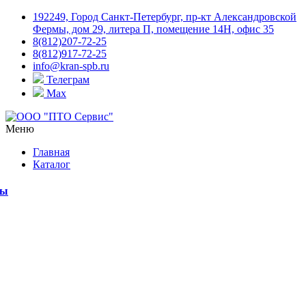
192249, Город Санкт-Петербург, пр-кт Александровской
Фермы, дом 29, литера П, помещение 14Н, офис 35
8(812)207-72-25
8(812)917-72-25
info@kran-spb.ru
Телеграм
Max
Меню
Главная
Каталог
мы