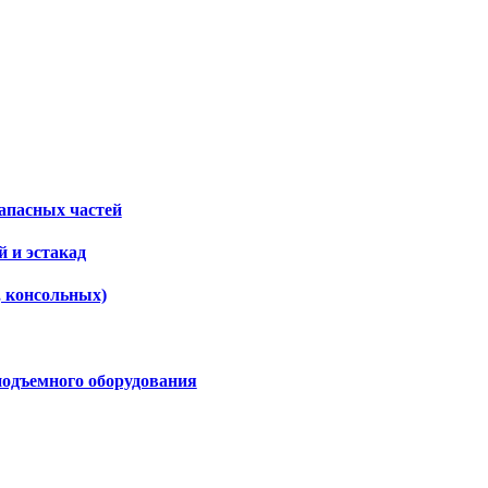
апасных частей
 и эстакад
, консольных)
подъемного оборудования