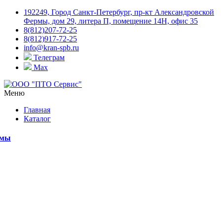
192249, Город Санкт-Петербург, пр-кт Александровской
Фермы, дом 29, литера П, помещение 14Н, офис 35
8(812)207-72-25
8(812)917-72-25
info@kran-spb.ru
Телеграм
Max
Меню
Главная
Каталог
емы