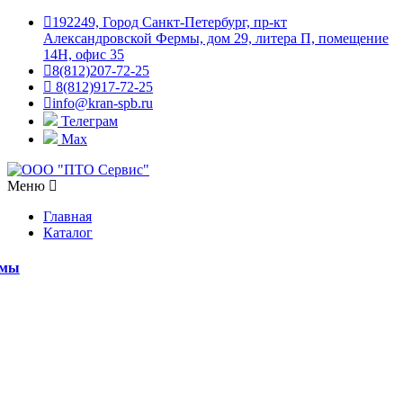
192249, Город Санкт-Петербург, пр-кт
Александровской Фермы, дом 29, литера П, помещение
14Н, офис 35
8(812)207-72-25
8(812)917-72-25
info@kran-spb.ru
Телеграм
Max
Меню
Главная
Каталог
емы