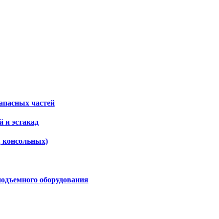
апасных частей
 и эстакад
, консольных)
подъемного оборудования