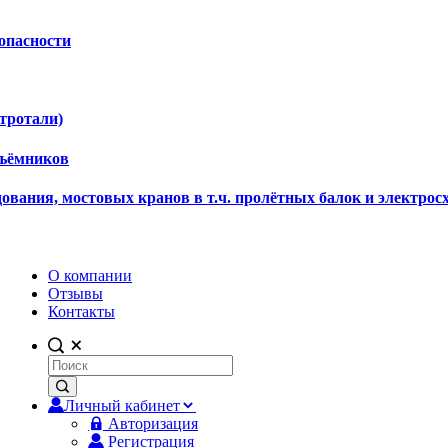
опасности
ктротали)
дъёмников
ования, мостовых кранов в т.ч. пролётных балок и электрос
О компании
Отзывы
Контакты
Личный кабинет
Авторизация
Регистрация