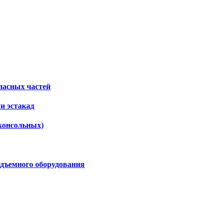
пасных частей
и эстакад
консольных)
дъемного оборудования