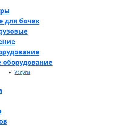
оры
 для бочек
рузовые
ение
орудование
е оборудование
Услуги
а
а
ов