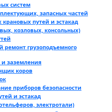
вых систем
мплектующих, запасных частей
 крановых путей и эстакад
вых, козловых, консольных)
утей
й ремонт грузоподъемного
 и заземления
нщик коров
ок
ание приборов безопасности
утей и эстакад
отельферов, электротали)