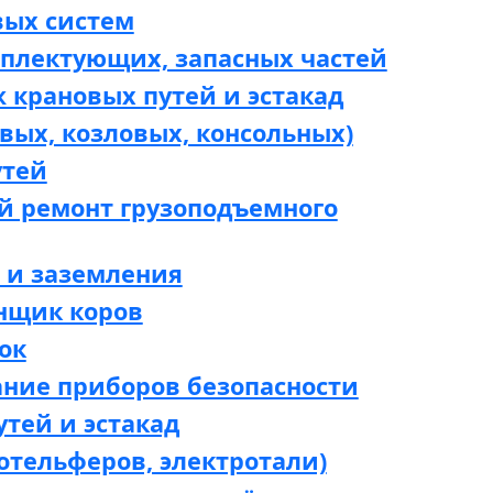
вых систем
мплектующих, запасных частей
 крановых путей и эстакад
вых, козловых, консольных)
утей
й ремонт грузоподъемного
 и заземления
нщик коров
ок
ание приборов безопасности
утей и эстакад
отельферов, электротали)