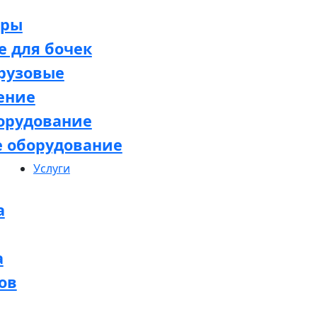
оры
 для бочек
рузовые
ение
орудование
е оборудование
Услуги
а
а
ов