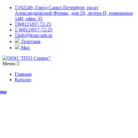
192249, Город Санкт-Петербург, пр-кт
Александровской Фермы, дом 29, литера П, помещение
14Н, офис 35
8(812)207-72-25
8(812)917-72-25
info@kran-spb.ru
Телеграм
Max
Меню
Главная
Каталог
емы