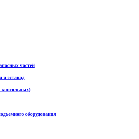
апасных частей
 и эстакад
, консольных)
подъемного оборудования