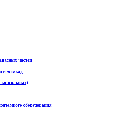
апасных частей
 и эстакад
, консольных)
подъемного оборудования