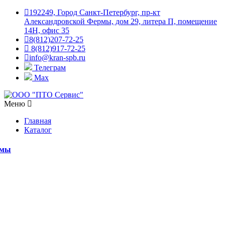
192249, Город Санкт-Петербург, пр-кт
Александровской Фермы, дом 29, литера П, помещение
14Н, офис 35
8(812)207-72-25
8(812)917-72-25
info@kran-spb.ru
Телеграм
Max
Меню
Главная
Каталог
емы