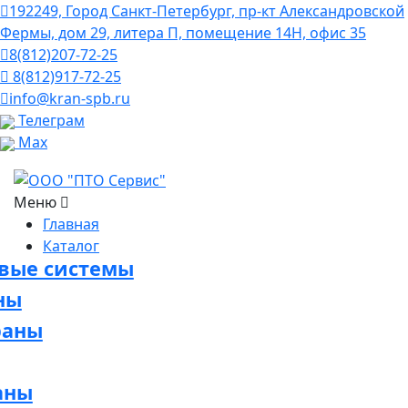
192249, Город Санкт-Петербург, пр-кт Александровской
Фермы, дом 29, литера П, помещение 14Н, офис 35
8(812)207-72-25
8(812)917-72-25
info@kran-spb.ru
Телеграм
Max
Меню
Главная
Каталог
овые системы
ны
раны
аны