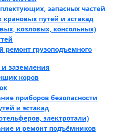
мплектующих, запасных частей
 крановых путей и эстакад
вых, козловых, консольных)
утей
й ремонт грузоподъемного
 и заземления
нщик коров
ок
ание приборов безопасности
утей и эстакад
отельферов, электротали)
ание и ремонт подъёмников