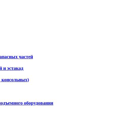
апасных частей
 и эстакад
, консольных)
подъемного оборудования