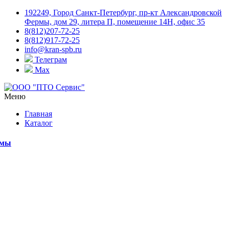
192249, Город Санкт-Петербург, пр-кт Александровской
Фермы, дом 29, литера П, помещение 14Н, офис 35
8(812)207-72-25
8(812)917-72-25
info@kran-spb.ru
Телеграм
Max
Меню
Главная
Каталог
емы